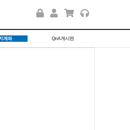
지계좌
QnA게시판